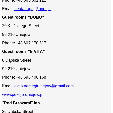
Phone: +48 665 601 222
Email:
beatabugaj@onet.pl
Guest rooms “DOMO”
20 Kilińskiego Street
99-210 Uniejów
Phone: +48 607 170 317
Guest rooms “E-VITA”
8 Dąbska Street
99-210 Uniejów
Phone: +48 696 406 168
Email:
evita.noclegiuniejow@gmail.com
www.pokoje-uniejow.pl
“Pod Brzozami” Inn
26 Dąbska Street