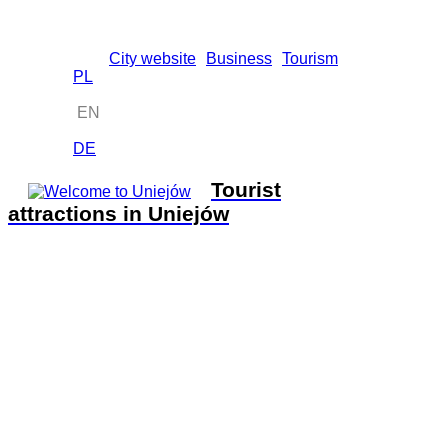
City website
Business
Tourism
PL
EN
DE
Tourist
attractions in Uniejów