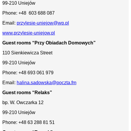
99-210 Uniejów
Phone: +48 603 688 087
Email:
przylesie-uniejow@wp.pl
www.przylesie-uniejow.pl
Guest rooms “Przy Obiadach Domowych”
110 Sienkiewicza Street
99-210 Uniejów
Phone: +48 693 061 979
Email:
halina.sadowska@poczta.fm
Guest rooms “Relaks”
bp. W. Owczarka 12
99-210 Uniejów
Phone: +48 63 288 81 51