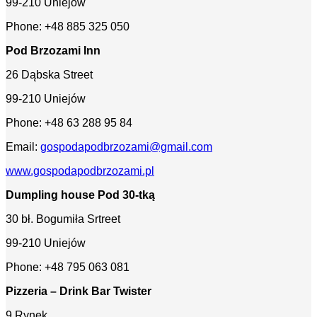
99-210 Uniejów
Phone: +48 885 325 050
Pod Brzozami Inn
26 Dąbska Street
99-210 Uniejów
Phone: +48 63 288 95 84
Email:
gospodapodbrzozami@gmail.com
www.gospodapodbrzozami.pl
Dumpling house Pod 30-tką
30 bł. Bogumiła Srtreet
99-210 Uniejów
Phone: +48 795 063 081
Pizzeria – Drink Bar Twister
9 Rynek