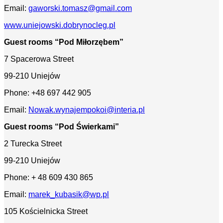
Email:
gaworski.tomasz@gmail.com
www.uniejowski.dobrynocleg.pl
Guest rooms “Pod Miłorzębem”
7 Spacerowa Street
99-210 Uniejów
Phone: +48 697 442 905
Email:
Nowak.wynajempokoi@interia.pl
Guest rooms “Pod Świerkami”
2 Turecka Street
99-210 Uniejów
Phone: + 48 609 430 865
Email:
marek_kubasik@wp.pl
105 Kościelnicka Street