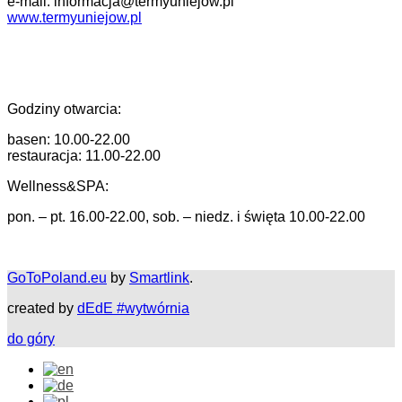
e-mail: informacja@termyuniejow.pl
www.termyuniejow.pl
Godziny otwarcia:
basen: 10.00-22.00
restauracja: 11.00-22.00
Wellness&SPA:
pon. – pt. 16.00-22.00, sob. – niedz. i święta 10.00-22.00
GoToPoland.eu
by
Smartlink
.
created by
dEdE #wytwórnia
do góry