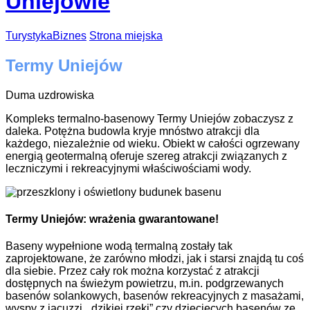
Uniejowie
Turystyka
Biznes
Strona miejska
Termy Uniejów
Duma uzdrowiska
Kompleks termalno-basenowy Termy Uniejów zobaczysz z
daleka. Potężna budowla kryje mnóstwo atrakcji dla
każdego, niezależnie od wieku. Obiekt w całości ogrzewany
energią geotermalną oferuje szereg atrakcji związanych z
leczniczymi i rekreacyjnymi właściwościami wody.
Termy Uniejów: wrażenia gwarantowane!
Baseny wypełnione wodą termalną zostały tak
zaprojektowane, że zarówno młodzi, jak i starsi znajdą tu coś
dla siebie. Przez cały rok można korzystać z atrakcji
dostępnych na świeżym powietrzu, m.in. podgrzewanych
basenów solankowych, basenów rekreacyjnych z masażami,
wyspy z jacuzzi, „dzikiej rzeki” czy dziecięcych basenów ze