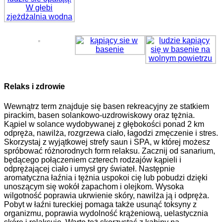
Relaks i zdrowie
Wewnątrz term znajduje się basen rekreacyjny ze statkiem
pirackim, basen solankowo-uzdrowiskowy oraz tężnia.
Kąpiel w solance wydobywanej z głębokości ponad 2 km
odpręża, nawilża, rozgrzewa ciało, łagodzi zmęczenie i stres.
Skorzystaj z wyjątkowej strefy saun i SPA, w której możesz
spróbować różnorodnych form relaksu. Zacznij od sanarium,
będącego połączeniem czterech rodzajów kąpieli i
odprężającej ciało i umysł gry świateł. Następnie
aromatyczna łaźnia i tężnia uspokoi cię lub pobudzi dzięki
unoszącym się wokół zapachom i olejkom. Wysoka
wilgotność poprawia ukrwienie skóry, nawilża ją i odpręża.
Pobyt w łaźni tureckiej pomaga także usunąć toksyny z
organizmu, poprawia wydolność krążeniową, uelastycznia