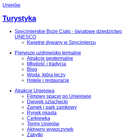
Uniejów
Turystyka
Spycimierskie Boże Ciało - światowe dziedzictwo
UNESCO
Kwietne dywany w Spycimierzu
Pierwsze uzdrowisko termalne
Atrakcje geotermalne
Młodość i tradycja
Blog
Woda, która leczy
Hotele i restauracje
Atrakcje Uniejowa
Filmowy spacer po Uniejowie
Dworek szlachecki
Zamek i park zamkowy
Rynek miasta
Cerkiewka
Termy Uniejów
Aktywny wypoczynek
Zabytki