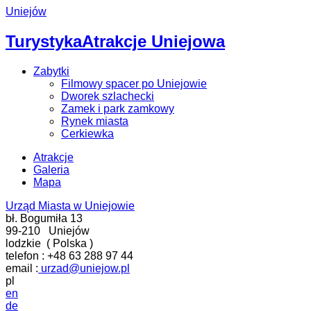
Uniejów
Turystyka
Atrakcje Uniejowa
Zabytki
Filmowy spacer po Uniejowie
Dworek szlachecki
Zamek i park zamkowy
Rynek miasta
Cerkiewka
Atrakcje
Galeria
Mapa
Urząd Miasta w Uniejowie
bł. Bogumiła 13
99-210
Uniejów
lodzkie
(
Polska
)
telefon :
+48 63 288 97 44
email :
urzad@uniejow.pl
pl
en
de