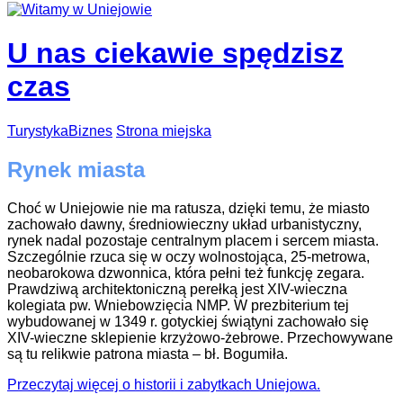
U nas ciekawie spędzisz
czas
Turystyka
Biznes
Strona miejska
Rynek miasta
Choć w Uniejowie nie ma ratusza, dzięki temu, że miasto
zachowało dawny, średniowieczny układ urbanistyczny,
rynek nadal pozostaje centralnym placem i sercem miasta.
Szczególnie rzuca się w oczy wolnostojąca, 25-metrowa,
neobarokowa dzwonnica, która pełni też funkcję zegara.
Prawdziwą architektoniczną perełką jest XIV-wieczna
kolegiata pw. Wniebowzięcia NMP. W prezbiterium tej
wybudowanej w 1349 r. gotyckiej świątyni zachowało się
XIV-wieczne sklepienie krzyżowo-żebrowe. Przechowywane
są tu relikwie patrona miasta – bł. Bogumiła.
Przeczytaj więcej o historii i zabytkach Uniejowa.