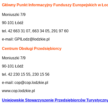
Główny Punkt Informacyjny Funduszy Europejskich w Łod
Moniuszki 7/9
90-101 Łódź
tel. 42 663 31 07, 663 34 05, 291 97 60
e-mail:
GPILodz@lodzkie.pl
Centrum Obsługi Przedsiębiorcy
Moniuszki 7/9
90-101 Łódź
tel. 42 230 15 55, 230 15 56
e-mail:
cop@cop.lodzkie.pl
www.cop.lodzkie.pl
Uniejowskie Stowarzyszenie Przedsiębiorców Turystyczn