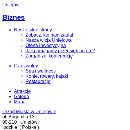
Uniejów
Biznes
Nasze silne strony
Zobacz, kto nam zaufał
Nasza wizja Uniejowa
Oferta inwestycyjna
Jak pomagamy przedsiębiorcom?
Zorganizuj konferencję
Czas wolny
Spa i wellness
Konie, rowery, kajaki
Restauracje
Atrakcje
Galeria
Mapa
Urząd Miasta w Uniejowie
bł. Bogumiła 13
99-210
Uniejów
lodzkie
(
Polska
)