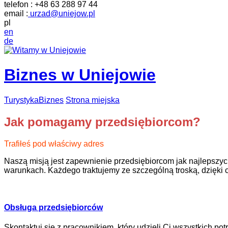
telefon :
+48 63 288 97 44
email :
urzad@uniejow.pl
pl
en
de
Biznes w Uniejowie
Turystyka
Biznes
Strona miejska
Jak pomagamy przedsiębiorcom?
Trafiłeś pod właściwy adres
Naszą misją jest zapewnienie przedsiębiorcom jak najlepsz
warunkach. Każdego traktujemy ze szczególną troską, dzięki 
Obsługa przedsiębiorców
Skontaktuj się z pracownikiem, który udzieli Ci wszystkich pot